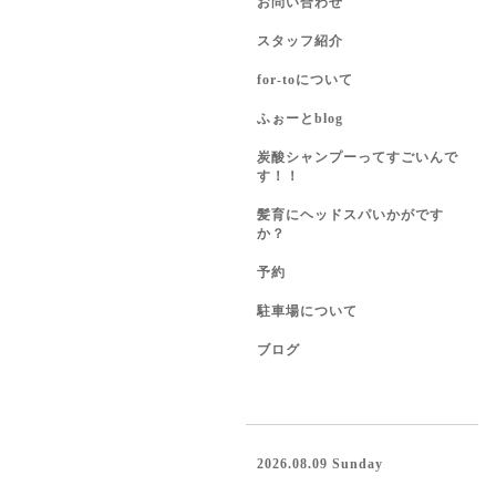
お問い合わせ
スタッフ紹介
for-toについて
ふぉーとblog
炭酸シャンプーってすごいんで
す！！
髪育にヘッドスパいかがです
か？
予約
駐車場について
ブログ
2026.08.09 Sunday