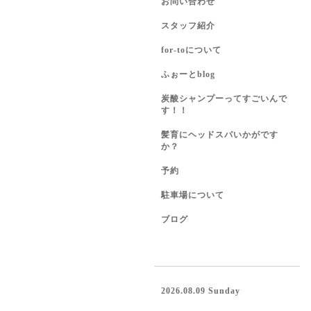
お問い合わせ
スタッフ紹介
for-toについて
ふぉーとblog
炭酸シャンプーってすごいんで
す！！
髪育にヘッドスパいかがです
か？
予約
駐車場について
ブログ
2026.08.09 Sunday