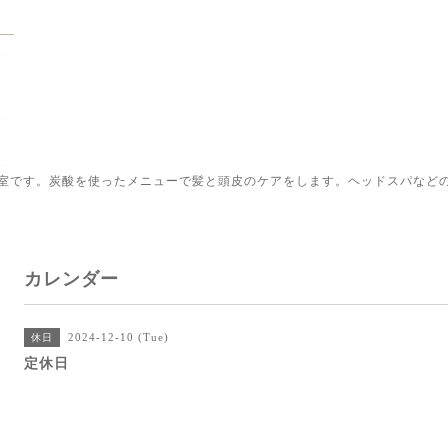
室です。炭酸を使ったメニューで髪と頭皮のケアをします。ヘッドスパなど
カレンダー
2024-12-10 (Tue)
休日
定休日