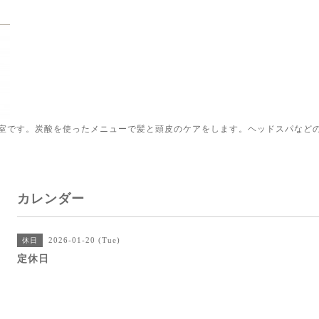
室です。炭酸を使ったメニューで髪と頭皮のケアをします。ヘッドスパなど
カレンダー
2026-01-20 (Tue)
休日
定休日