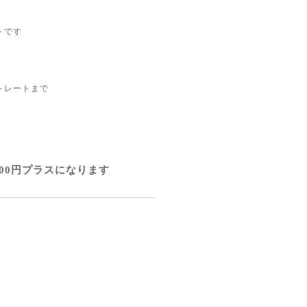
トです
トレートまで
00円プラスになります