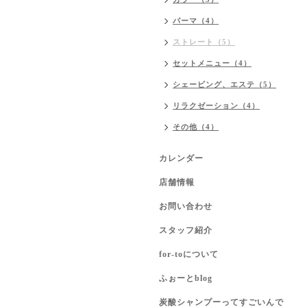
パーマ（4）
ストレート（5）
セットメニュー（4）
シェービング、エステ（5）
リラクゼーション（4）
その他（4）
カレンダー
店舗情報
お問い合わせ
スタッフ紹介
for-toについて
ふぉーとblog
炭酸シャンプーってすごいんで