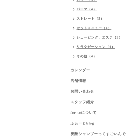
パーマ（4）
ストレート（5）
セットメニュー（4）
シェービング、エステ（5）
リラクゼーション（4）
その他（4）
カレンダー
店舗情報
お問い合わせ
スタッフ紹介
for-toについて
ふぉーとblog
炭酸シャンプーってすごいんで