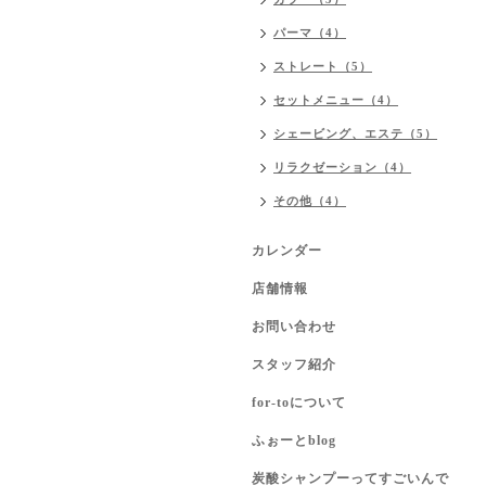
パーマ（4）
ストレート（5）
セットメニュー（4）
シェービング、エステ（5）
リラクゼーション（4）
その他（4）
カレンダー
店舗情報
お問い合わせ
スタッフ紹介
for-toについて
ふぉーとblog
炭酸シャンプーってすごいんで