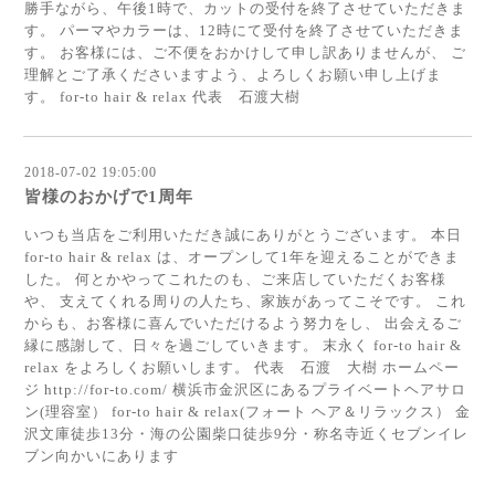
勝手ながら、午後1時で、カットの受付を終了させていただきま
す。 パーマやカラーは、12時にて受付を終了させていただきま
す。 お客様には、ご不便をおかけして申し訳ありませんが、 ご
理解とご了承くださいますよう、よろしくお願い申し上げま
す。 for-to hair & relax 代表 石渡大樹
2018-07-02 19:05:00
皆様のおかげで1周年
いつも当店をご利用いただき誠にありがとうございます。 本日
for-to hair & relax は、オープンして1年を迎えることができま
した。 何とかやってこれたのも、ご来店していただくお客様
や、 支えてくれる周りの人たち、家族があってこそです。 これ
からも、お客様に喜んでいただけるよう努力をし、 出会えるご
縁に感謝して、日々を過ごしていきます。 末永く for-to hair &
relax をよろしくお願いします。 代表 石渡 大樹 ホームペー
ジ http://for-to.com/ 横浜市金沢区にあるプライベートヘアサロ
ン(理容室） for-to hair & relax(フォート ヘア＆リラックス） 金
沢文庫徒歩13分・海の公園柴口徒歩9分・称名寺近くセブンイレ
ブン向かいにあります