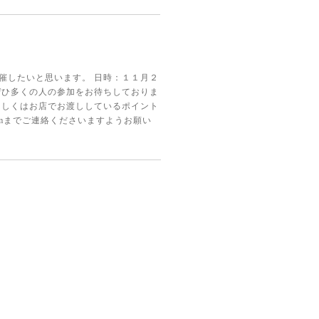
催したいと思います。 日時：１１月２
ぜひ多くの人の参加をお待ちしておりま
もしくはお店でお渡ししているポイント
il.comまでご連絡くださいますようお願い